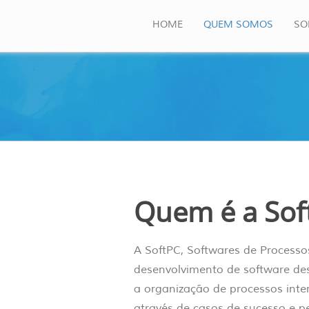
Jump to navigation
HOME
QUEM SOMOS
SO
Menu
principal
Quem é a Sof
A SoftPC, Softwares de Processo
desenvolvimento de software des
a organização de processos inte
através de casos de sucesso e p