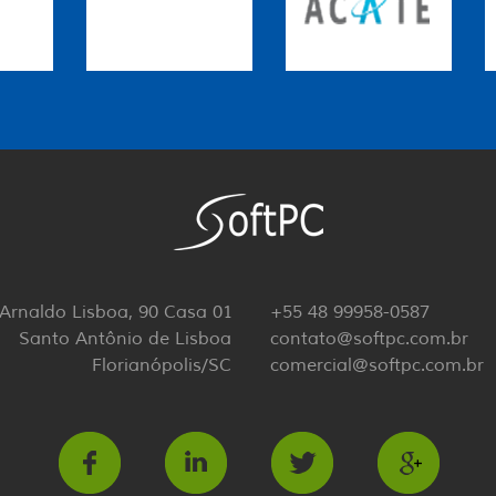
 Arnaldo Lisboa, 90 Casa 01
+55 48 99958-0587
Santo Antônio de Lisboa
contato@softpc.com.br
Florianópolis/SC
comercial@softpc.com.br