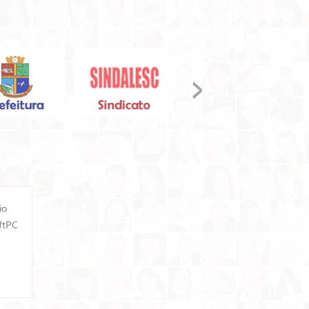
io
A SoftPC possui uma equipe jovem e arrojada. O acompa
oftPC
desde o primeiro contato, onde é feito o detalhamento, 
serviço, tudo com muito profissionalismo, agilida