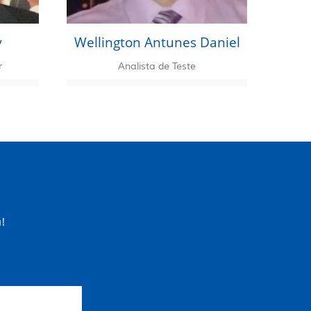
v
Wellington Antunes Daniel
r
Analista de Teste
!