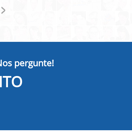
Jacson Francisco
ASPSC - Associação do Funcionários P
Nos pergunte!
NTO