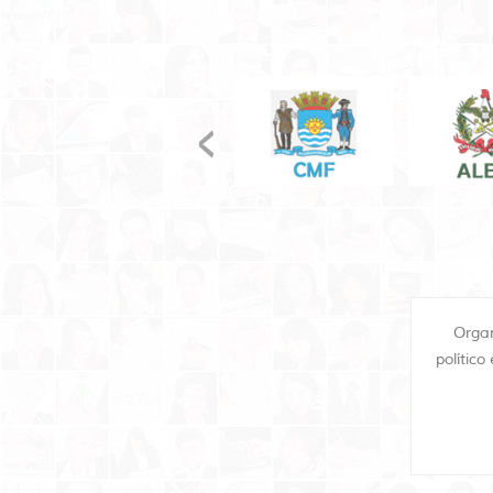
Organ
polític