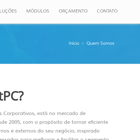
LUÇÕES
MÓDULOS
ORÇAMENTO
CONTATO
Início
›
Quem Somos
tPC?
s Corporativos, está no mercado de
de 2005, com o propósito de tornar eficiente
rnos e externos do seu negócio, inspirado
ensados para melhorar e facilitar o segmento